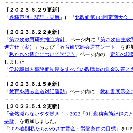
－－－－－－－－－－－－－－－－－－－－－－－－－
【
２０２３.６.２９更新
】
「
各種声明・談話・見解
」に『
北教組第134回定期大会
－－－－－－－－－－－－－－－－－－－－－－－－－
【
２０２３.６.２２更新
】
「
第72次教育研究推進方針
」ページ内に「
第72次自主
進方針（案）
」および「
教育研究部会運営シート
」を追
「
私たちの賃金について学ぼう
」ページ内の「
定年の段
しました。
「
学校職員人事評価制度をすべての教職員の賃金改善と
－－－－－－－－－－－－－－－－－－－－－－－－－
【
２０２３.６.１５更新
】
「
教育を語る全道対話運動
」ページ内に「
教科書展示会
－－－－－－－－－－－－－－－－－－－－－－－－－
【
２０２３.５.１２更新
】
「
全然減らないタダ働き！～2022『9月勤務実態記録の
要版
」を追加しました。
「
2023春闘私たちがめざす賃金・労働条件の目標
」をU