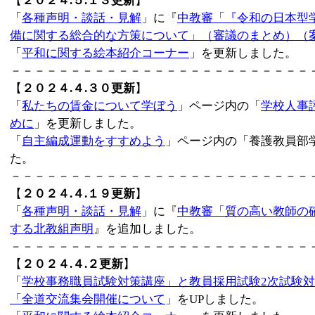
【
２０２４.５.１３更新
】
「
各種声明・談話・見解
」に『
中教審「『令和の日本型
備に関する総合的な方策について」（審議のまとめ）（
「
平和に関する絵本紹介コーナー
」を更新しました。
－－－－－－－－－－－－－－－－－－－－－－－－－
【
２０２４.４.３０更新
】
「
私たちの賃金について学ぼう
」ページ内の「
学校人事
めに
」を更新しました。
「
自主編成運動をすすめよう
」ページ内の「養護教員部
た。
－－－－－－－－－－－－－－－－－－－－－－－－－
【
２０２４.４.１９更新
】
「
各種声明・談話・見解
」に『
中教審「質の高い教師の
する北教組声明
』を追加しました。
－－－－－－－－－－－－－－－－－－－－－－－－－
【
２０２４.４.２更新
】
「
学校事務職員試験対策講座」と教員採用試験2次試験
「全道交流集会開催について
」をUPしました。