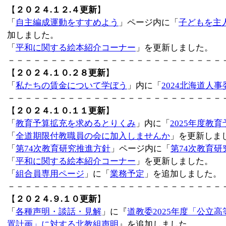
【
２０２４.１２.４更新
】
「
自主編成運動をすすめよう
」ページ内に「
子どもを主
加しました。
「
平和に関する絵本紹介コーナー
」を更新しました。
－－－－－－－－－－－－－－－－－－－－－－－－－
【
２０２４.１０.２８更新
】
「
私たちの賃金について学ぼう
」内に「
2024北海道人
－－－－－－－－－－－－－－－－－－－－－－－－－
【
２０２４.１０.１１更新
】
「
教育予算拡充を求めるとりくみ
」内に「
2025年度教
「
全道期限付教職員の会に加入しませんか
」を更新しま
「
第74次教育研究推進方針
」ページ内に「
第74次教育
「
平和に関する絵本紹介コーナー
」を更新しました。
「
組合員専用ページ
」に「
業務予定
」を追加しました。
－－－－－－－－－－－－－－－－－－－－－－－－－
【
２０２４.９.１０更新
】
「
各種声明・談話・見解
」に『
道教委2025年度「公立
置計画」に対する北教組声明
』を追加しました。