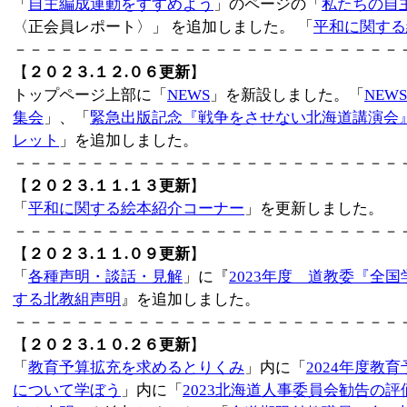
「
自主編成運動をすすめよう
」のページの「
私たちの自
〈正会員レポート〉」 を追加しました。 「
平和に関する
－－－－－－－－－－－－－－－－－－－－－－－－－
【
２０２３.１２.０６更新
】
トップページ上部に「
NEWS
」を新設しました。「
NEWS
集会
」、「
緊急出版記念『戦争をさせない北海道講演会
レット
」を追加しました。
－－－－－－－－－－－－－－－－－－－－－－－－－
【
２０２３.１１.１３更新
】
「
平和に関する絵本紹介コーナー
」を更新しました。
－－－－－－－－－－－－－－－－－－－－－－－－－
【
２０２３.１１.０９更新
】
「
各種声明・談話・見解
」に『
2023年度 道教委『全
する北教組声明
』を追加しました。
－－－－－－－－－－－－－－－－－－－－－－－－－
【
２０２３.１０.２６更新
】
「
教育予算拡充を求めるとりくみ
」内に「
2024年度教
について学ぼう
」内に「
2023北海道人事委員会勧告の評