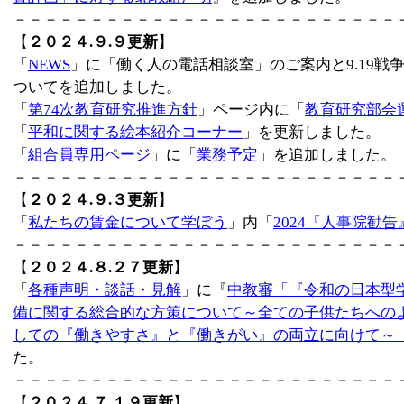
－－－－－－－－－－－－－－－－－－－－－－－－－
【
２０２４.９.９更新
】
「
NEWS
」に「働く人の電話相談室」のご案内と9.19
ついてを追加しました。
「
第74次教育研究推進方針
」ページ内に「
教育研究部会
「
平和に関する絵本紹介コーナー
」を更新しました。
「
組合員専用ページ
」に「
業務予定
」を追加しました。
－－－－－－－－－－－－－－－－－－－－－－－－－
【
２０２４.９.３更新
】
「
私たちの賃金について学ぼう
」内「
2024『人事院勧
－－－－－－－－－－－－－－－－－－－－－－－－－
【
２０２４.８.２７更新
】
「
各種声明・談話・見解
」に『
中教審「『令和の日本型
備に関する総合的な方策について～全ての子供たちへの
しての『働きやすさ』と『働きがい』の両立に向けて～
た。
－－－－－－－－－－－－－－－－－－－－－－－－－
【
２０２４.７.１９更新
】