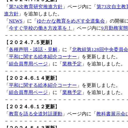
「
第74次教育研究推進方針
」ページ内に「
第73次自主
進方針
」を追加しました。
「
NEWS
」に「
ゆたかな教育をめざす全道集会
」の開催
「
今すぐ学校の働き方改革を！
」ページ内に
9月勤務実
－－－－－－－－－－－－－－－－－－－－－－－－－
【
２０２４.７.５更新
】
「
各種声明・談話・見解
」に『
北教組第128回中央委員
「
平和に関する絵本紹介コーナー
」を更新しました。
「
組合員専用ページ
」に「
業務予定
」を追加しました。
－－－－－－－－－－－－－－－－－－－－－－－－－
【
２０２４.６.１４更新
】
「
平和に関する絵本紹介コーナー
」を更新しました。
「
組合員専用ページ
」に「
業務予定
」を追加しました。
－－－－－－－－－－－－－－－－－－－－－－－－－
【
２０２４.６.１２更新
】
「
教育を語る全道対話運動
」ページ内に「
教科書展示会
－－－－－－－－－－－－－－－－－－－－－－－－－