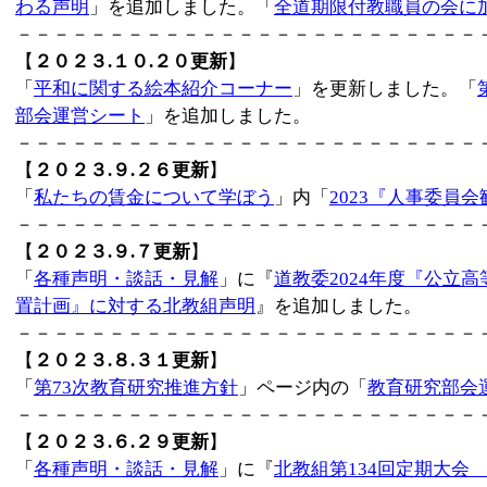
わる声明
」を追加しました。「
全道期限付教職員の会に
－－－－－－－－－－－－－－－－－－－－－－－－－
【
２０２３.１０.２０更新
】
「
平和に関する絵本紹介コーナー
」を更新しました。「
部会運営シート
」を追加しました。
－－－－－－－－－－－－－－－－－－－－－－－－－
【
２０２３.９.２６更新
】
「
私たちの賃金について学ぼう
」内「
2023『人事委員
－－－－－－－－－－－－－－－－－－－－－－－－－
【
２０２３.９.７更新
】
「
各種声明・談話・見解
」に『
道教委2024年度『公立
置計画』に対する北教組声明
』を追加しました。
－－－－－－－－－－－－－－－－－－－－－－－－－
【
２０２３.８.３１更新
】
「
第73次教育研究推進方針
」ページ内の「
教育研究部会
－－－－－－－－－－－－－－－－－－－－－－－－－
【
２０２３.６.２９更新
】
「
各種声明・談話・見解
」に『
北教組第134回定期大会